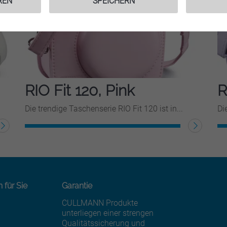
REN
SPEICHERN
RIO Fit 120, Pink
R
Die trendige Taschenserie RIO Fit 120 ist in...
Di
WEITERLESEN
WE
n für Sie
Garantie
CULLMANN Produkte
unterliegen einer strengen
Qualitätssicherung und