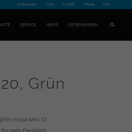
Ambassador
Jobs
Kontakt
Presse
FAQ
SUCHEN
UKTE
SERVICE
NEWS
UNTERNEHMEN
120, Grün
jifilm Instax Mini 12
ür mehr Flexibilität