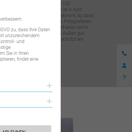
sches Accessoire. Die RIO Fit 120
Farbvielfalt. Die RIO Fit 120 ist in fünf
auf die Farben der Kamera abgestimmt, so dass
verbessern.
ehmbar und stört so nicht beim Fotografieren.
er praktischen Metall-Karabinerhaken leicht
DSGVO zu, dass Ihre Daten
 RIO Fit Taschen von Innen und Außen gut
 mit unzureichendem
st – jedem Wetter. Im Innern schützt ein
ontroll- und
stige
m Sie in Ihren
tieren, findet eine
Cookies anzeigen
Cookies anzeigen