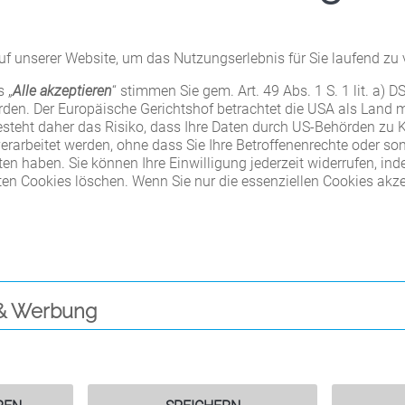
ortbildkameras macht aus der Kamera gleichzeitig auch ein modi
ll zur Hand und sicher geschützt ist. Zum Trend gehört auch die 
ebten Motiven „Llama“ und „Love“ erhältlich. Alle Farben sind 
f unserer Website, um das Nutzungserlebnis für Sie laufend zu 
äsentieren können. Bei allen RIO Fit Taschen ist der Deckel abn
r Rückseite der RIO Fit Tasche. Der Tragegurt lässt sich dank d
 „
Alle akzeptieren
“ stimmen Sie gem. Art. 49 Abs. 1 S. 1 lit. a) 
etall hält auch häufiger Benutzung stand. Die Kamera ist in den
erden. Der Europäische Gerichtshof betrachtet die USA als Land
ähigem und wasserdichtem Kunstleder bietet Sicherheit bei – fa
steht daher das Risiko, dass Ihre Daten durch US-Behörden zu K
rbeitet werden, ohne dass Sie Ihre Betroffenenrechte oder son
n haben. Sie können Ihre Einwilligung jederzeit widerrufen, inde
ten Cookies löschen. Wenn Sie nur die essenziellen Cookies akzep
Ähnliche Produkte
ng
& Werbung