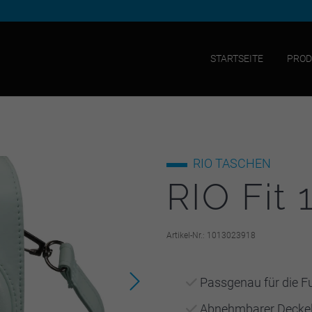
STARTSEITE
PROD
RIO
TASCHEN
RIO Fit 
Artikel-Nr.: 1013023918
Passgenau für die Fu
Abnehmbarer Deckel f