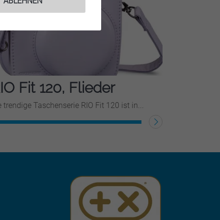
ABLEHNEN
IO Fit 120, Flieder
e trendige Taschenserie RIO Fit 120 ist in...
ITERLESEN