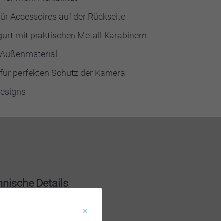
ür Accessoires auf der Rückseite
rt mit praktischen Metall-Karabinern
 Außenmaterial
 für perfekten Schutz der Kamera
Designs
nische Details