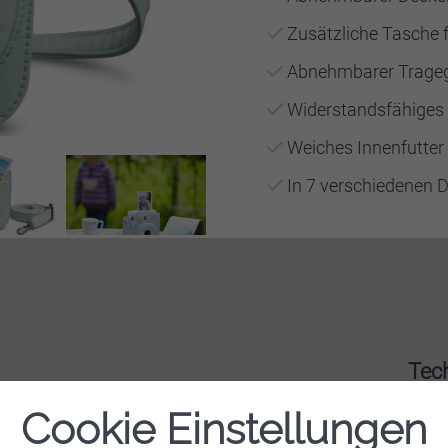
Zusätzliche Tasche f
Abnehmbarer Tragegu
Widerstandsfähiges
Weiches Innenfutter
In 7 verschiedenen 
Tech
Cookie Einstellungen