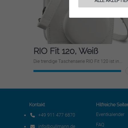
ALLE AKZEPTIE
RIO Fit 120, Weiß
Die trendige Taschenserie RIO Fit 120 ist in...
WEITERLESEN
Kontakt
Hilfreiche Seite
Eventkalender
+49 911 477 6870
Telefonnummer: 4 9 9 1 1 4 7 7 6 8 7 0
FAQ
info@cullmann.de