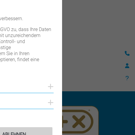
verbessern.
DSGVO zu, dass Ihre Daten
 mit unzureichendem
ontroll- und
stige
hör – Licht
m Sie in Ihren
tieren, findet eine
SEN
Cookies anzeigen
Cookies anzeigen
ABLEHNEN