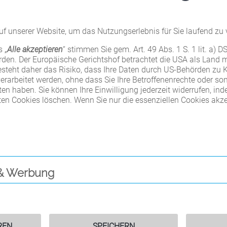
f unserer Website, um das Nutzungserlebnis für Sie laufend zu 
 „
Alle akzeptieren
“ stimmen Sie gem. Art. 49 Abs. 1 S. 1 lit. a) 
erden. Der Europäische Gerichtshof betrachtet die USA als Land
steht daher das Risiko, dass Ihre Daten durch US-Behörden zu K
rbeitet werden, ohne dass Sie Ihre Betroffenenrechte oder son
LED
Zube
n haben. Sie können Ihre Einwilligung jederzeit widerrufen, inde
Videoleuchten
ten Cookies löschen. Wenn Sie nur die essenziellen Cookies akzep
WEITERLESEN
WEITERLE
ng
& Werbung
n für Sie
Garantie
CULLMANN Produkte
unterliegen einer strengen
Qualitätssicherung und
REN
SPEICHERN