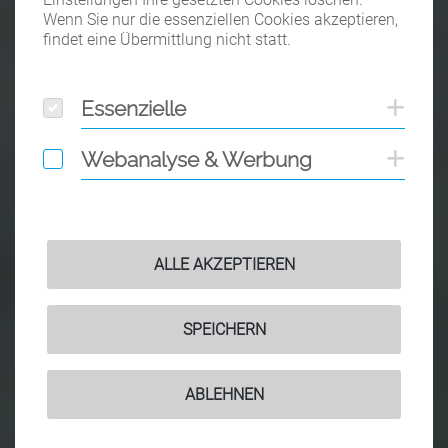
Wenn Sie nur die essenziellen Cookies akzeptieren,
findet eine Übermittlung nicht statt.
Essenzielle
Coo
Essenzielle
Webanalyse & Werbung
Coo
Webanalyse & Werbung
ALLE AKZEPTIEREN
SPEICHERN
ABLEHNEN