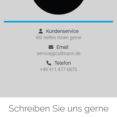
Kundenservice
Wir helfen Ihnen gerne
Email
service@cullmann.de
Telefon
+49 911 477 6870
Schreiben Sie uns gerne
Einleitung