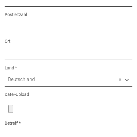
Postleitzahl
Ort
Land
*
Deutschland
×
Datei-Upload
Betreff
*
Nach O