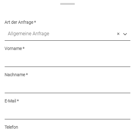
Allgemeine
Art der Anfrage
*
Anfrage
Allgemeine Anfrage
×
Art
der
Vorname
*
Anfrage
Nachname
*
E-Mail
*
Telefon