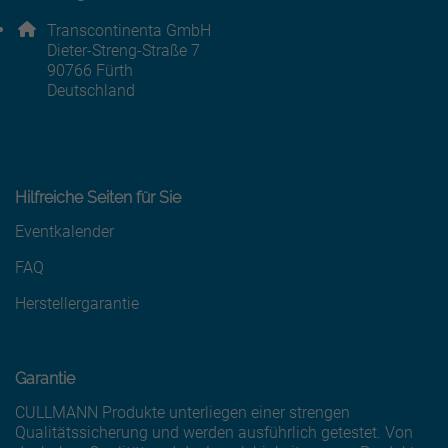
E-Mail Adresse: info@cullmann.de
Adresse:
Transcontinenta GmbH
Dieter-Streng-Straße 7
, 9 0 7 6 6
90766
Fürth
Deutschland
Hilfreiche Seiten für Sie
Eventkalender
FAQ
Herstellergarantie
Garantie
CULLMANN Produkte unterliegen einer strengen
Qualitätssicherung und werden ausführlich getestet. Von