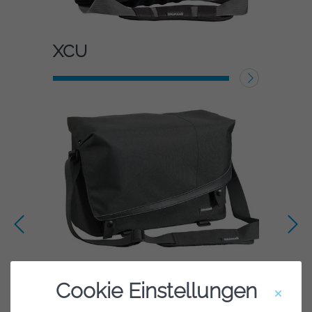
XCU
WEITERLESEN
Cookie Einstellungen
Madrid Two