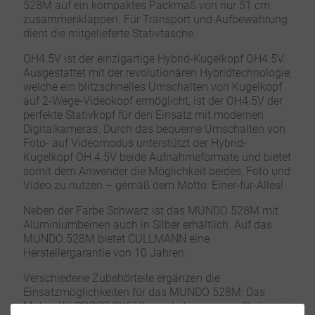
528M auf ein kompaktes Packmaß von nur 51 cm
zusammenklappen. Für Transport und Aufbewahrung
dient die mitgelieferte Stativtasche.
OH4.5V ist der einzigartige Hybrid-Kugelkopf OH4.5V.
Ausgestattet mit der revolutionären Hybridtechnologie,
welche ein blitzschnelles Umschalten von Kugelkopf
auf 2-Wege-Videokopf ermöglicht, ist der OH4.5V der
perfekte Stativkopf für den Einsatz mit modernen
Digitalkameras. Durch das bequeme Umschalten von
Foto- auf Videomodus unterstützt der Hybrid-
Kugelkopf OH 4.5V beide Aufnahmeformate und bietet
somit dem Anwender die Möglichkeit beides, Foto und
Video zu nutzen – gemäß dem Motto: Einer-für-Alles!
Neben der Farbe Schwarz ist das MUNDO 528M mit
Aluminiumbeinen auch in Silber erhältlich. Auf das
MUNDO 528M bietet CULLMANN eine
Herstellergarantie von 10 Jahren.
Verschiedene Zubehörteile ergänzen die
Einsatzmöglichkeiten für das MUNDO 528M: Das
Makro-Kit CROSS CX668 passt ebenso zum Stativ wie