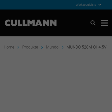
Werkzeugleiste
Cullmann Germany
Suchen
Home
Produkte
Mundo
MUNDO 528M OH4.5V