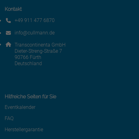
Kontakt
+49 911 477 6870
Telefonnummer: 4 9 9 1 1 4 7 7 6 8 7 0
info@cullmann.de
E-Mail Adresse: info@cullmann.de
Adresse:
Transcontinenta GmbH
Dieter-Streng-Straße 7
, 9 0 7 6 6
90766
Fürth
Deutschland
Hilfreiche Seiten für Sie
Eventkalender
FAQ
Herstellergarantie