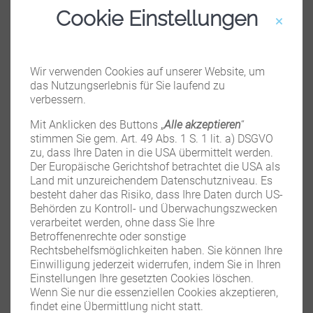
der MUNDO MUB4.5 Kugelkopf.
Cookie Einstellungen
Features Hybrid-Kugelkopf OH4.5V:
Wir verwenden Cookies auf unserer Website, um
CULLMANN eigene Entwicklung und eigenes Design
das Nutzungserlebnis für Sie laufend zu
Blitzschnelle und bequeme Umstellung von Foto-
verbessern.
auf Videomodus mittels einzigartiger
Mit Anklicken des Buttons „
Alle akzeptieren
“
Hybridtechnologie
stimmen Sie gem. Art. 49 Abs. 1 S. 1 lit. a) DSGVO
Zwei in Einem: Stabiler Kugelkopf und präziser 2-
zu, dass Ihre Daten in die USA übermittelt werden.
Wege-Videokopf für ambitionierte Foto- und
Der Europäische Gerichtshof betrachtet die USA als
Videoaufnahmen
Land mit unzureichendem Datenschutzniveau. Es
Versatzfreie Kugelarretierung durch stabile
besteht daher das Risiko, dass Ihre Daten durch US-
Klemmung am Kugelumfang (Äquatorklemmung)
Behörden zu Kontroll- und Überwachungszwecken
verarbeitet werden, ohne dass Sie Ihre
Komplett aus Aluminium gefertigt
Betroffenenrechte oder sonstige
Abriebfeste Pulverbeschichtung schützt gegen
Rechtsbehelfsmöglichkeiten haben. Sie können Ihre
Kratzer und Umwelteinflüsse
Einwilligung jederzeit widerrufen, indem Sie in Ihren
Geeignet für DSLR- und CSC-Kameras sowie
Einstellungen Ihre gesetzten Cookies löschen.
Videokameras
Wenn Sie nur die essenziellen Cookies akzeptieren,
10 Jahre Herstellergarantie
findet eine Übermittlung nicht statt.