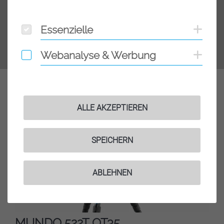
Essenzielle
Coo
Essenzielle
Webanalyse & Werbung
Coo
Webanalyse & Werbung
Ähnliche Produkte
ALLE AKZEPTIEREN
SPEICHERN
ABLEHNEN
MUNDO 522T OT35