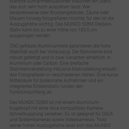
Manche Aufnahmesituationen brauchen ein Stativ,
das sich sehr hoch ausziehen lässt: Wer
beispielsweise über Brückengeländer, Zäune oder
Mauern hinweg fotografieren möchte, für den ist die
Auszugshöhe wichtig. Das MUNDO 528M Dreibein-
Stativ kann bis zu einer Höhe von 183,5 cm
ausgezogen werden.
CNC-gefräste Aluminiumteile garantieren die hohe
Stabilität auch bei Vollauszug. Die Stativbeine sind
robust gefertigt und in zwei Varianten erhältlich: In
Aluminium oder Carbon. Eine dreifache
Stativbeinverstellung inklusive Makrostellung erlaubt
das Fotografieren in verschiedenen Höhen. Eine kurze
Mittelsäule für bodennahe Aufnahmen und ein
integriertes Einbeinstativ runden den
Funktionsumfang ab.
Das MUNDO 528M ist mit einem Aluminium-
Kugelkopf mit einer Arca kompatiblen Kamera-
Schnellkupplung versehen. Es ist geeignet für DSLR-
und Systemkameras sowie Videokameras. Trotz
seiner hohen Auszugshöhe lässt sich das MUNDO