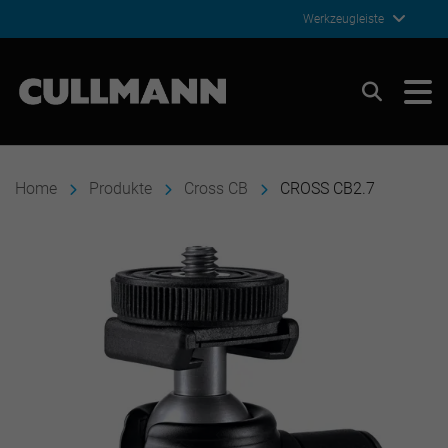
Werkzeugleiste
Cullmann Germany
Suchen
Home
Produkte
Cross CB
CROSS CB2.7