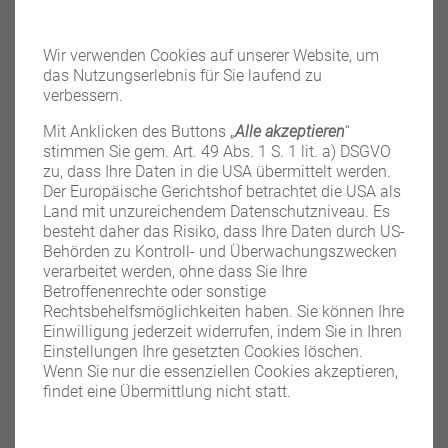
Wir verwenden Cookies auf unserer Website, um
das Nutzungserlebnis für Sie laufend zu
verbessern.
Mit Anklicken des Buttons „
Alle akzeptieren
“
stimmen Sie gem. Art. 49 Abs. 1 S. 1 lit. a) DSGVO
zu, dass Ihre Daten in die USA übermittelt werden.
Der Europäische Gerichtshof betrachtet die USA als
Land mit unzureichendem Datenschutzniveau. Es
besteht daher das Risiko, dass Ihre Daten durch US-
CROSS CB2.4
Behörden zu Kontroll- und Überwachungszwecken
verarbeitet werden, ohne dass Sie Ihre
Der komplett aus eloxiertem Aluminium hergestellte
Betroffenenrechte oder sonstige
Kugelkopf CROSS...
Rechtsbehelfsmöglichkeiten haben. Sie können Ihre
Einwilligung jederzeit widerrufen, indem Sie in Ihren
WEITERLESEN
Einstellungen Ihre gesetzten Cookies löschen.
Wenn Sie nur die essenziellen Cookies akzeptieren,
findet eine Übermittlung nicht statt.