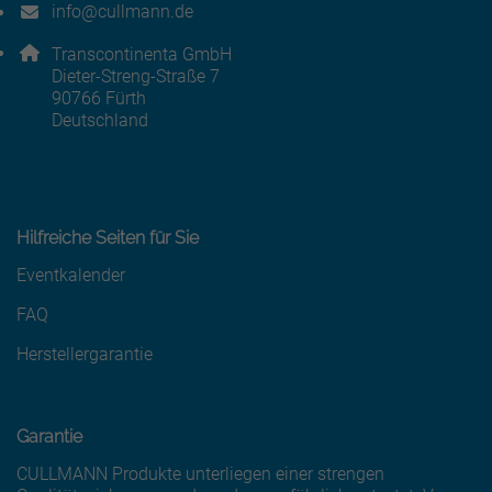
info@cullmann.de
E-Mail Adresse: info@cullmann.de
Adresse:
Transcontinenta GmbH
Dieter-Streng-Straße 7
, 9 0 7 6 6
90766
Fürth
Deutschland
Hilfreiche Seiten für Sie
Eventkalender
FAQ
Herstellergarantie
Garantie
CULLMANN Produkte unterliegen einer strengen