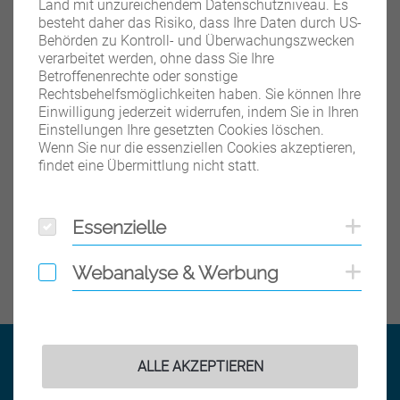
Land mit unzureichendem Datenschutzniveau. Es
den Reißverschluss.
besteht daher das Risiko, dass Ihre Daten durch US-
Behörden zu Kontroll- und Überwachungszwecken
verarbeitet werden, ohne dass Sie Ihre
Betroffenenrechte oder sonstige
Teilen auf Facebook
Teilen auf X
Teilen auf X
Teil
Teile Beitrag:
Rechtsbehelfsmöglichkeiten haben. Sie können Ihre
Einwilligung jederzeit widerrufen, indem Sie in Ihren
Einstellungen Ihre gesetzten Cookies löschen.
Wenn Sie nur die essenziellen Cookies akzeptieren,
findet eine Übermittlung nicht statt.
ÄLTERE
Titel für Beitrag
Das unternehmen wir in der Corona-Krise
Essenzielle
Coo
Essenzielle
BEITRÄGE
Webanalyse & Werbung
Coo
Webanalyse & Werbung
ALLE AKZEPTIEREN
Kontakt