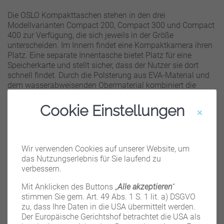
Die OSLO Kompakttaschen stehen in den drei
Modellvarianten Compact 200, Compact 300 und Compact
400 zur Verfügung, die sich jeweils in der Größe
unterscheiden. Im Innern findet eine Kompaktkamera ihren
Platz. Eine separate Innentasche bietet Platz für eine
Speicherkarte und stellt sicher, dass der Nutzer sie dort
schnell findet. Durch die Polsterung aus EVA-Material und
dem wasserabweisenden Obermaterial kombiniert die
OSLO Kompakttaschen den gewohnt hohen Schutz eines
Hardcases mit dem angenehmen, anschmiegsamen Gefühl
Cookie Einstellungen
einer Softtasche.
Die OSLO-Taschen können wahlweise mit der
Gürtelschlaufe auf der Taschenrückseite am Gürtel
Wir verwenden Cookies auf unserer Website, um
befestigt oder mit der Tragekordel über der Schulter
das Nutzungserlebnis für Sie laufend zu
getragen werden. Ein Doppelreißverschluss erlaubt den
verbessern.
schnellen Zugriff von beiden Seiten, unabhängig von der
Tragevariante.
Mit Anklicken des Buttons „
Alle akzeptieren
“
stimmen Sie gem. Art. 49 Abs. 1 S. 1 lit. a) DSGVO
Mit den Farbstellungen black/lemon oder grey/lemon
zu, dass Ihre Daten in die USA übermittelt werden.
zeigen sich die OSLO Taschen jung und trendig. Die Farbe
Der Europäische Gerichtshof betrachtet die USA als
Lemon wird als optisches Highlight eingesetzt und markiert