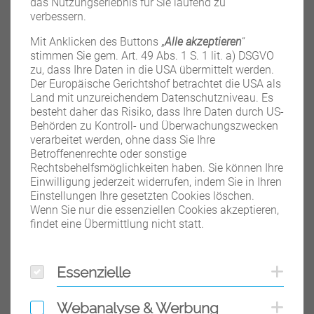
das Nutzungserlebnis für Sie laufend zu
verbessern.
Mit Anklicken des Buttons „
Alle akzeptieren
“
stimmen Sie gem. Art. 49 Abs. 1 S. 1 lit. a) DSGVO
zu, dass Ihre Daten in die USA übermittelt werden.
Der Europäische Gerichtshof betrachtet die USA als
Land mit unzureichendem Datenschutzniveau. Es
besteht daher das Risiko, dass Ihre Daten durch US-
Behörden zu Kontroll- und Überwachungszwecken
MUNDO 525M, orange
verarbeitet werden, ohne dass Sie Ihre
Betroffenenrechte oder sonstige
Die Stativserie MUNDO 525M ist die größere Variante...
Rechtsbehelfsmöglichkeiten haben. Sie können Ihre
Einwilligung jederzeit widerrufen, indem Sie in Ihren
WEITERLESEN
Einstellungen Ihre gesetzten Cookies löschen.
Wenn Sie nur die essenziellen Cookies akzeptieren,
findet eine Übermittlung nicht statt.
Essenzielle
Coo
Essenzielle
Webanalyse & Werbung
Coo
Webanalyse & Werbung