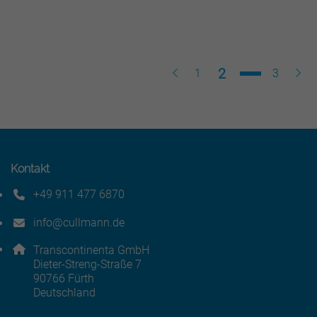
Seite
2
Zurück
Seite
Seite
Weit
1
3
Kontakt
+49 911 477 6870
Telefonnummer: 4 9 9 1 1 4 7 7 6 8 7 0
info@cullmann.de
E-Mail Adresse: info@cullmann.de
Adresse:
Transcontinenta GmbH
Dieter-Streng-Straße 7
, 9 0 7 6 6
90766
Fürth
Deutschland