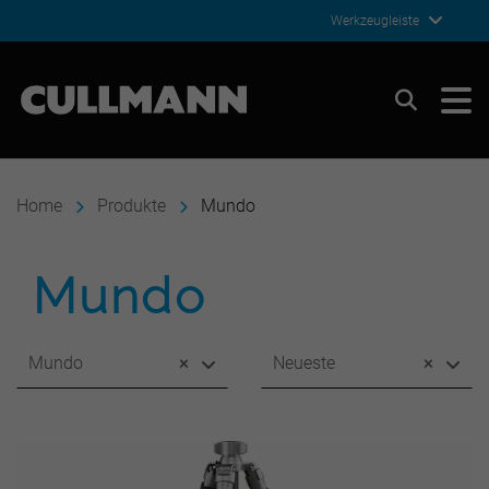
Werkzeugleiste
Cullmann Germany
Suchen
Home
Produkte
Mundo
Mundo
Mundo
×
Neueste
×