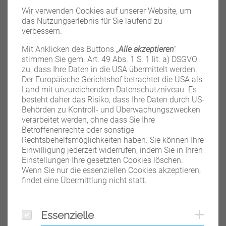
Nachlieferung verarbeitete oder gelieferte Ersatzteile ist
Wir verwenden Cookies auf unserer Website, um
entweder auf die noch nicht abgelaufene Garantiezeit des
das Nutzungserlebnis für Sie laufend zu
ausgetauschten Produkts, bzw. wenn diese Frist länger ist,
verbessern.
auf 90 Tage ab Nachlieferung beschränkt.
Die Herstellergarantie deckt keine Mängel oder Kosten ab,
Mit Anklicken des Buttons „
Alle akzeptieren
“
die verursacht wurden durch unsachgemäßen Gebrauch
stimmen Sie gem. Art. 49 Abs. 1 S. 1 lit. a) DSGVO
oder Fremdeinwirkung und daraus entstehende Schäden.
zu, dass Ihre Daten in die USA übermittelt werden.
Unsachgemäßer Gebrauch liegt insbesondere in folgenden
Der Europäische Gerichtshof betrachtet die USA als
Fällen vor:
Land mit unzureichendem Datenschutzniveau. Es
besteht daher das Risiko, dass Ihre Daten durch US-
Alle nicht von Transcontinenta oder deren offiziellen
Behörden zu Kontroll- und Überwachungszwecken
Vertretungen vorgenommenen Abänderungen,
verarbeitet werden, ohne dass Sie Ihre
Reparaturen oder Wartungen dieses Produktes
Betroffenenrechte oder sonstige
Physische Gewalt, Überbelastung oder Missbrauch des
Rechtsbehelfsmöglichkeiten haben. Sie können Ihre
Produktes
Einwilligung jederzeit widerrufen, indem Sie in Ihren
Nichtbeachtung der Gebrauchsanweisung und daraus
Einstellungen Ihre gesetzten Cookies löschen.
resultierende Fehlbedienung.
Wenn Sie nur die essenziellen Cookies akzeptieren,
Hierzu unbedingt die Gebrauchsanweisung beachten
findet eine Übermittlung nicht statt.
Jeglicher sonstige unsachgemäße Gebrauch des
Produktes
Essenzielle
Coo
Essenzielle
Nichtbeachtung der dem Produkt in der
Originalverpackung beigefügten Pflege- und