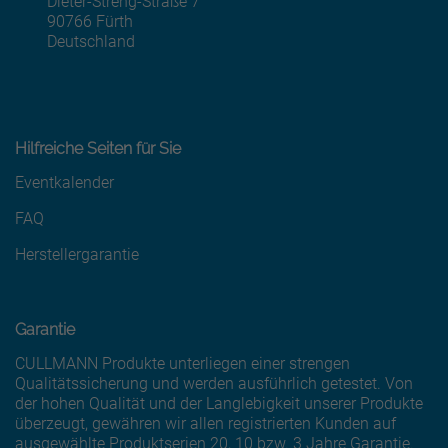
Dieter-Streng-Straße 7
, 9 0 7 6 6
90766
Fürth
Deutschland
Hilfreiche Seiten für Sie
Eventkalender
FAQ
Herstellergarantie
Garantie
CULLMANN Produkte unterliegen einer strengen
Qualitätssicherung und werden ausführlich getestet. Von
der hohen Qualität und der Langlebigkeit unserer Produkte
überzeugt, gewähren wir allen registrierten Kunden auf
ausgewählte Produktserien 20, 10 bzw. 3 Jahre Garantie.