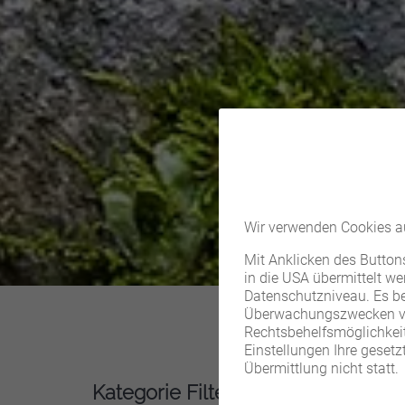
Wir verwenden Cookies au
Mit Anklicken des Buttons
in die USA übermittelt w
Datenschutzniveau. Es be
Überwachungszwecken vera
Rechtsbehelfsmöglichkeite
Einstellungen Ihre gesetz
Übermittlung nicht statt.
Kategorie Filter
Kategorien