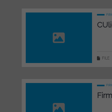
FIR
CUli
FILE
FIR
Firm