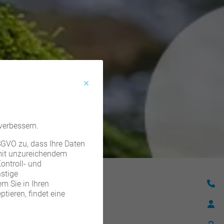
verbessern.
DSGVO zu, dass Ihre Daten
 mit unzureichendem
ontroll- und
stige
m Sie in Ihren
tieren, findet eine